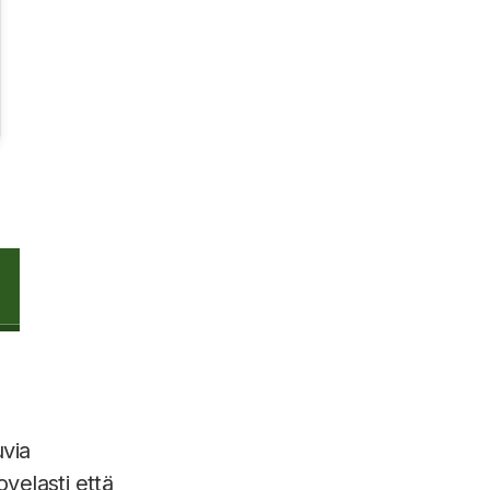
via
velasti että