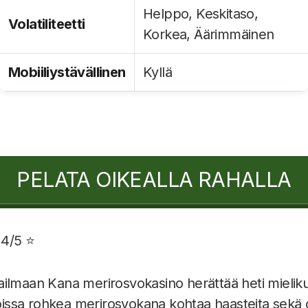
Helppo, Keskitaso,
Volatiliteetti
Korkea, Äärimmäinen
Mobiiliystävällinen
Kyllä
PELATA OIKEALLA RAHALLA
 4/5 ⭐
ilmaan Kana merirosvokasino herättää heti mieliku
joissa rohkea merirosvokana kohtaa haasteita sekä o