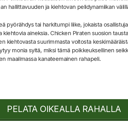
n hallittavuuden ja kiehtovan pelidynamiikan välill
 pyörähdys tai harkitumpi liike, jokaista osallistuj
 kiehtovia aineksia. Chicken Piraten suosion tausta
 Sen kiehtovasta suurimmasta voitosta keskimääräi
öytyy monia syitä, miksi tämä poikkeuksellinen seikk
en maailmassa kanateemainen rahapeli.
PELATA OIKEALLA RAHALLA