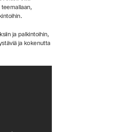
 teemallaan,
kintoihin.
iin ja palkintoihin,
 ystäviä ja kokenutta