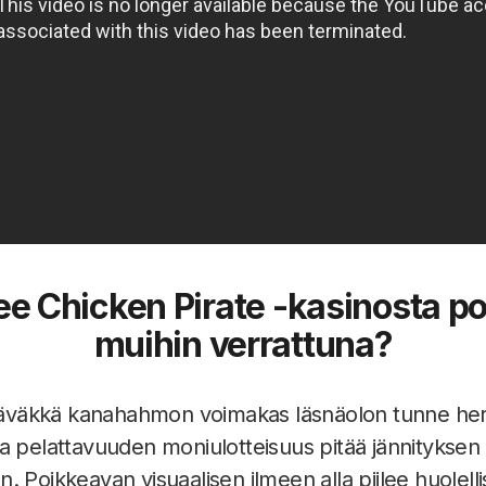
ee Chicken Pirate -kasinosta p
muihin verrattuna?
äkkä kanahahmon voimakas läsnäolon tunne herät
a pelattavuuden moniulotteisuus pitää jännityksen 
 Poikkeavan visuaalisen ilmeen alla piilee huolelli