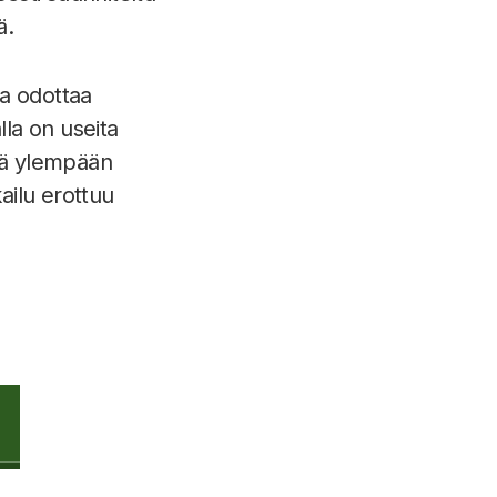
ä.
aa odottaa
lla on useita
stä ylempään
ailu erottuu