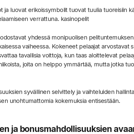
tot ja luovat erikoissymbolit tuovat tuulia tuoreisiin k
laamiseen verrattuna. kasinopelit
odostavat yhdessä monipuolisen pelituntemuksen, 
jokaisessa vaiheessa. Kokeneet pelaajat arvostavat si
vattaa tavallisia voittoja, kun taas aloittelevat pela
iikoista, joita on helppo ymmärtää, mutta jotka tuo
uuksien syvällinen selvittely ja vaihteluiden hallin
oksen unohtumattomia kokemuksia entisestään.
sten ja bonusmahdollisuuksien ava