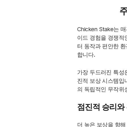
주
Chicken Sta
이드 경험을 경쟁적인
터 동작과 편안한 환
합니다.
가장 두드러진 특성은
진적 보상 시스템입니
의 독립적인 무작위
점진적 승리와
더 높은 보상을 향해