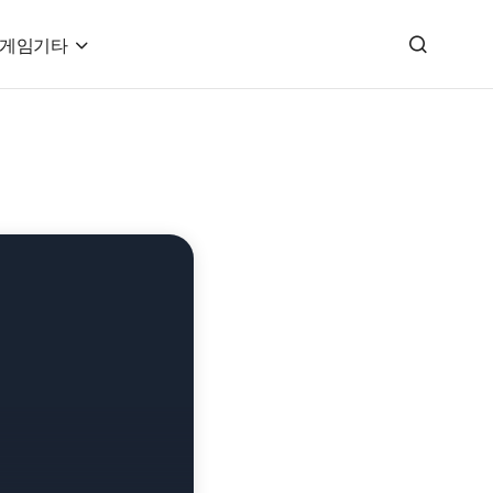
 게임
기타