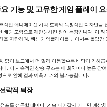
요 기능 및 고유한 게임 플레이 
ke는 매혹적인 애니메이션 시각 효과와 독창적인 디자인을
 베팅 모험으로 재탄생시킨 점이 특징입니다. 이 타
경을 자랑하며, 핵심 게임플레이를 넘어서는 몰입감 
, 닭이 보드에서 더 멀리 이동할수록 배당이 기하급
다. 이 지속적인 상승 구조는 매 회차마다 높은 참여
성으로 인해 결과 예측이 거의 불가능합니다.
 전략적 퇴장
 점프를 성공할 때마다, 계속 나아갈지 아니면 예상치