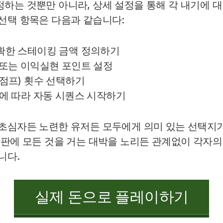
하는 것뿐만 아니라, 상세 설정을 통해 각 내기에 대
선택 항목은 다음과 같습니다:
정확한 스테이킹 금액 정의하기
 또는 이익실현 포인트 설정
(점프) 횟수 선택하기
계값에 따라 자동 시퀀스 시작하기
초심자든 노련한 유저든 모두에게 의미 있는 선택지가
한판에 모든 것을 거는 대박을 노리든 관계없이 각자의
니다.
실제 돈으로 플레이하기