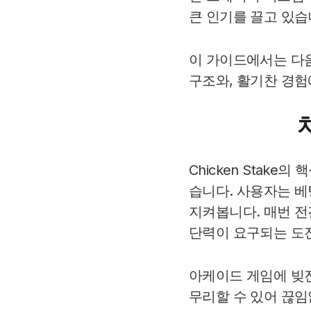
큰 인기를 끌고 있습
이 가이드에서는 다음과
구조와, 활기찬 경험
Chicken Stak
습니다. 사용자는 베
지켜봅니다. 매번 전
단력이 요구되는 도
아케이드 게임에 빚
무리할 수 있어 끊