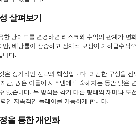
동성 살펴보기
, 극한 난이도를 변경하면 리스크와 수익의 관계가 변
지만, 배당률이 상승하고 잠재적 보상이 기하급수적으
납니다.
것은 장기적인 전략의 핵심입니다. 과감한 구성을 선
있지만, 많은 이들이 시스템에 익숙해지는 동안 낮은 
수 있습니다. 두 방식은 각기 다른 형태의 재미와 도
매력인 지속적인 플레이를 가능하게 합니다.
정을 통한 개인화