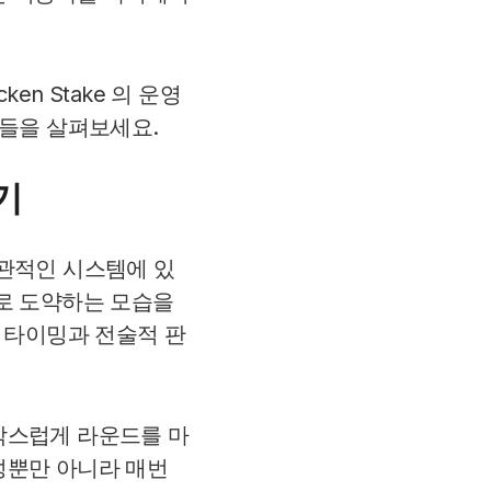
n Stake 의 운영
능들을 살펴보세요.
기
직관적인 시스템에 있
로 도약하는 모습을
 타이밍과 전술적 판
작스럽게 라운드를 마
성뿐만 아니라 매번