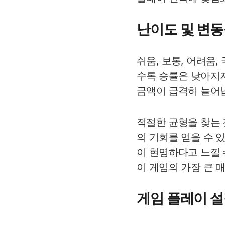
난이도 및 변
쉬움, 보통, 어려움
수록 승률은 낮아지
금액이 급격히 늘어
적절한 균형을 찾는 
의 기회를 얻을 수 
이 현명하다고 느낄 
이 게임의 가장 큰 
게임 플레이 설