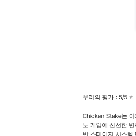
우리의 평가 : 5/5 ⭐
Chicken Stak
노 게임에 신선한 변
반 스테이지 시스템