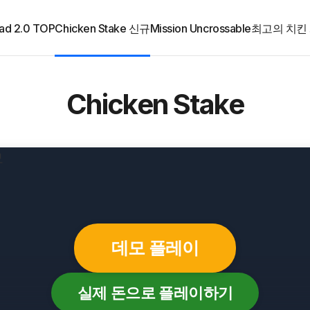
ad 2.0 TOP
Chicken Stake 신규
Mission Uncrossable
최고의 치킨
Chicken Stake
데모 플레이
실제 돈으로 플레이하기