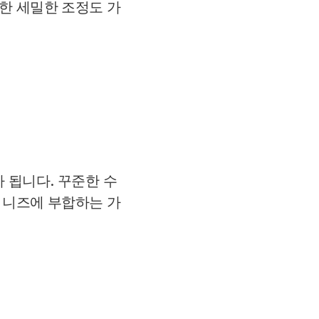
한 세밀한 조정도 가
 됩니다. 꾸준한 수
 니즈에 부합하는 가