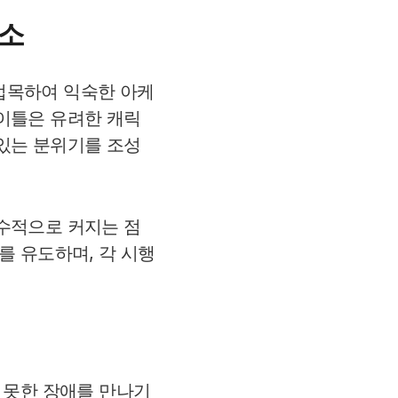
요소
 접목하여 익숙한 아케
이틀은 유려한 캐릭
있는 분위기를 조성
수적으로 커지는 점
를 유도하며, 각 시행
 못한 장애를 만나기