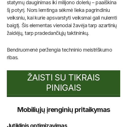
statymų dauginimas iki milijono dolerių – paaiškina
šį potyrį. Nors lemtinga sėkmė lieka pagrindiniu
veiksniu, kai kurie apsvarstyti veiksmai gali nulemti
baigtį. Šis elementas vienodai žavėja tarp azartinių
žaidėjų, tarp pradedančiųjų taktininkų.
Bendruomenė peržengia techninio meistriškumo
ribas.
ŽAISTI SU TIKRAIS
PINIGAIS
Mobiliųjų įrenginių pritaikymas
Jutiklinis optimizavimas