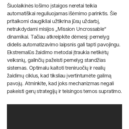
Šiuolaikinės lošimo įstaigos neretai teikia
automatiškai reguliuojamas išėmimo parinktis. Šie
pritaikomi daugikliai užtikrina jūsų uždarbį,
netrukdydami misijos „Mission Uncrossable“
dinamikai. Tačiau atkreipkite dėmesį: pernelyg
didelis automatizavimo laipsnis gali tapti pavojingu.
Ekstremalūs žaidimo metodai įtraukia netikėtų
veiksnių, galinčių pažeisti pernelyg standžias
sistemas. Optimalu kaitoti treniruočių ir realių
žaidimų ciklus, kad tiksliau įvertintumėte galimą
pavojų. Atminkite, kad joks mechanizmas negali
pakeisti gerų strategijų ir teisingos temos supratimo.