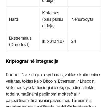
didėja)
Kintamas
Hard
(palaipsniui
Nenurodyta
didėja)
Ekstremalus
Iki x3134,87
24
(Daredevil)
Kriptografinė integracija
Roobet išsiskiria palaikydamas įvairias skaitmenines
valiutas, tokias kaip Bitcoin, Ethereum ir Litecoin.
Veikimas vyksta tiesiogiai blokų grandinės tinkle,
todėl sumažinami papildomi mokesčiai ir
paspartinami finansiniai pavedimai. Tai esminis
privalumas, atskleidžiantis, kodėl šis kriptovaliutų