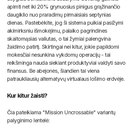
apimti net iki 20% grynuosius pinigus grąžinančio
daugiklio nuo praradimų pirmaisiais septynias
dienas. Pastebėkite, jog ši sistema puikiai pasižymi
akimirksniu išmokėjimu, palaiko pagrindines
skaitomąsias valiutas, o tai žymiai palengvina
žaidimo patirtį. Skirtingai nei kitur, jokie papildomi
mokesčiai nesunkina vykdomų operacijų - tai
reikšminga nauda siekiant produktyviai valdyti savo
finansus. Be abejonės, šiandien tai viena
patraukliausių alternatyvų virtualaus lošimo erdvėje.
Kur kitur žaisti?
Čia pateikiama "Mission Uncrossable" variantų
palyginimo lentelė: