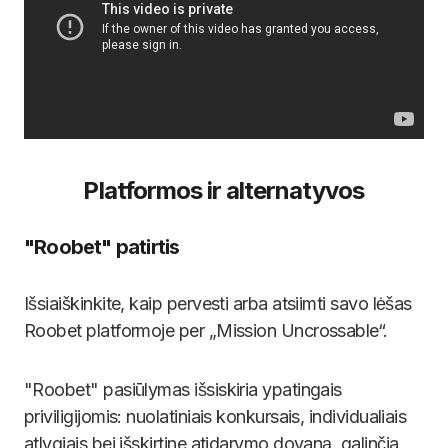
Platformos ir alternatyvos
"Roobet" patirtis
Išsiaiškinkite, kaip pervesti arba atsiimti savo lėšas
Roobet platformoje per „Mission Uncrossable“.
"Roobet" pasiūlymas išsiskiria ypatingais
priviligijomis: nuolatiniais konkursais, individualiais
atlygiais bei išskirtine atidarymo dovaną, galinčia