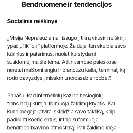
Bendruomenė ir tendencijos
Socialinis reiškinys
„Misija Nepralaužiama“ išaugo į tikrą virusinį reiškinį,
ypač „TikTok“ platformoje. Žaidėjai ten skelbia savo
kūrinius ir patarimus, nuolat kurstydami
susidomėjimą šia tema. Atitinkamose paieškose
neretai maišomi anglų ir prancūzų kalbų terminai, ką
rodo pavyzdys „mission uncrossable roobet“.
Panašu, kad internetinių kazino tiesioginių
transliacijų kūrėjai formuoja žaidimų kryptis. Kai
kurie mėgėjai atvirai skleidžia savo taktiką, kaip
padidinti koeficientus, ir taip suformuoja
bendradarbiavimo atmosferą. Pati žaidimo idėja –