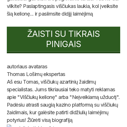
vilkite? Paslaptingasis viščiukas laukia, kol įveiksite
šią kelionę... ir pasiimsite didįjį laimėjimą
ŽAISTI SU TIKRAIS
PINIGAIS
Thomas
Lošimų ekspertas
Aš esu Tomas, viščiukų azartinių žaidimų
specialistas. Jums tikriausiai teko matyti reklamas
apie "Viščiukų kelionę" arba "Neįveikiamą užduotį".
Padėsiu atrasti saugią kazino platformą su viščiukų
žaidimais, kur galėsite patirti didžiulių laimėjimų
potyrius! Žiūrėti visą biografiją