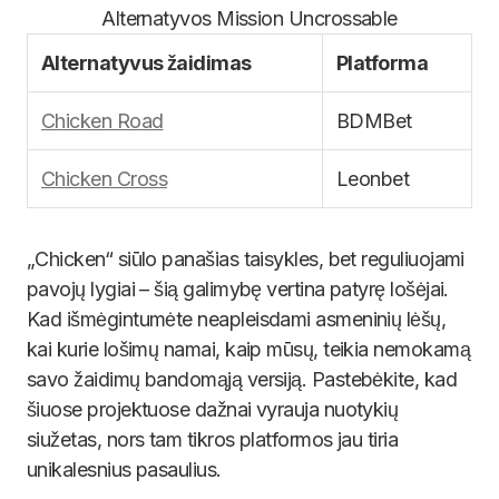
Alternatyvos Mission Uncrossable
Alternatyvus žaidimas
Platforma
Chicken Road
BDMBet
Chicken Cross
Leonbet
„Chicken“ siūlo panašias taisykles, bet reguliuojami
pavojų lygiai – šią galimybę vertina patyrę lošėjai.
Kad išmėgintumėte neapleisdami asmeninių lėšų,
kai kurie lošimų namai, kaip mūsų, teikia nemokamą
savo žaidimų bandomąją versiją. Pastebėkite, kad
šiuose projektuose dažnai vyrauja nuotykių
siužetas, nors tam tikros platformos jau tiria
unikalesnius pasaulius.