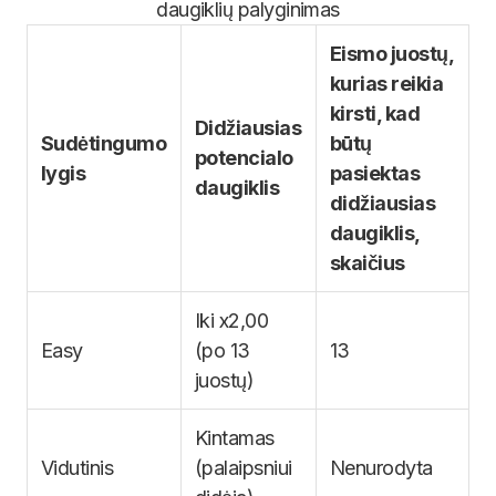
daugiklių palyginimas
Eismo juostų,
kurias reikia
kirsti, kad
Didžiausias
Sudėtingumo
būtų
potencialo
lygis
pasiektas
daugiklis
didžiausias
daugiklis,
skaičius
Iki x2,00
Easy
(po 13
13
juostų)
Kintamas
Vidutinis
(palaipsniui
Nenurodyta