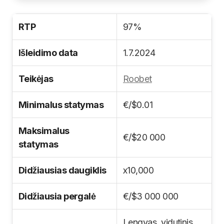
RTP
97%
Išleidimo data
1.7.2024
Teikėjas
Roobet
Minimalus statymas
€/$0.01
Maksimalus
€/$20 000
statymas
Didžiausias daugiklis
x10,000
Didžiausia pergalė
€/$3 000 000
Lengvas, vidutinis,