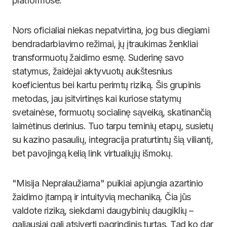
platformose.
Nors oficialiai niekas nepatvirtina, jog bus diegiami
bendradarbiavimo režimai, jų įtraukimas ženkliai
transformuotų žaidimo esmę. Suderinę savo
statymus, žaidėjai aktyvuotų aukštesnius
koeficientus bei kartu perimtų riziką. Šis grupinis
metodas, jau įsitvirtinęs kai kuriose statymų
svetainėse, formuotų socialinę sąveiką, skatinančią
laimėtinus derinius. Tuo tarpu teminių etapų, susietų
su kazino pasaulių, integracija praturtintų šią viliantį,
bet pavojingą kelią link virtualiųjų išmokų.
"Misija Nepralaužiama" puikiai apjungia azartinio
žaidimo įtampą ir intuityvią mechaniką. Čia jūs
valdote riziką, siekdami daugybinių daugiklių –
galiausiai gali atsiverti pagrindinis turtas. Tad ko dar