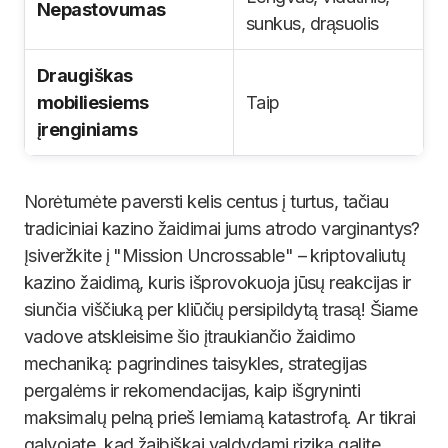
Nepastovumas
sunkus, drąsuolis
Draugiškas
mobiliesiems
Taip
įrenginiams
Norėtumėte paversti kelis centus į turtus, tačiau
tradiciniai kazino žaidimai jums atrodo varginantys?
Įsiveržkite į "Mission Uncrossable" – kriptovaliutų
kazino žaidimą, kuris išprovokuoja jūsų reakcijas ir
siunčia viščiuką per kliūčių persipildytą trasą! Šiame
vadove atskleisime šio įtraukiančio žaidimo
mechaniką: pagrindines taisykles, strategijas
pergalėms ir rekomendacijas, kaip išgryninti
maksimalų pelną prieš lemiamą katastrofą. Ar tikrai
galvojate, kad žaibiškai valdydami riziką galite