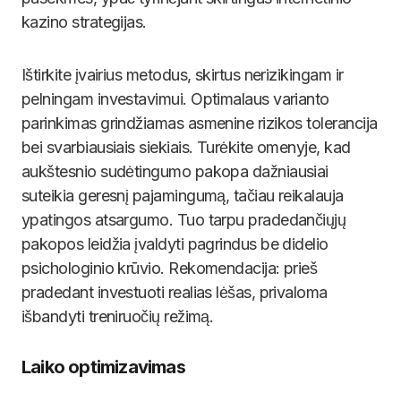
kazino strategijas.
Ištirkite įvairius metodus, skirtus nerizikingam ir
pelningam investavimui. Optimalaus varianto
parinkimas grindžiamas asmenine rizikos tolerancija
bei svarbiausiais siekiais. Turėkite omenyje, kad
aukštesnio sudėtingumo pakopa dažniausiai
suteikia geresnį pajamingumą, tačiau reikalauja
ypatingos atsargumo. Tuo tarpu pradedančiųjų
pakopos leidžia įvaldyti pagrindus be didelio
psichologinio krūvio. Rekomendacija: prieš
pradedant investuoti realias lėšas, privaloma
išbandyti treniruočių režimą.
Laiko optimizavimas