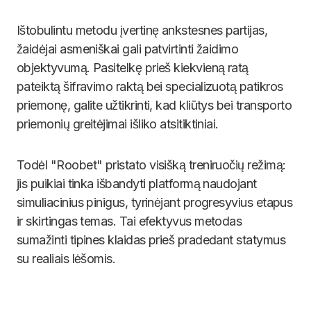
Ištobulintu metodu įvertinę ankstesnes partijas,
žaidėjai asmeniškai gali patvirtinti žaidimo
objektyvumą. Pasitelkę prieš kiekvieną ratą
pateiktą šifravimo raktą bei specializuotą patikros
priemonę, galite užtikrinti, kad kliūtys bei transporto
priemonių greitėjimai išliko atsitiktiniai.
Todėl "Roobet" pristato visišką treniruočių režimą:
jis puikiai tinka išbandyti platformą naudojant
simuliacinius pinigus, tyrinėjant progresyvius etapus
ir skirtingas temas. Tai efektyvus metodas
sumažinti tipines klaidas prieš pradedant statymus
su realiais lėšomis.