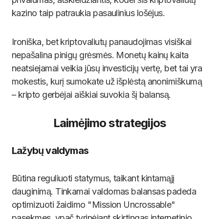
kazino taip patraukia pasaulinius lošėjus.
Ironiška, bet kriptovaliutų panaudojimas visiškai
nepašalina pinigų grėsmės. Monetų kainų kaita
neatsiejamai veikia jūsų investicijų vertę, bet tai yra
mokestis, kurį sumokate už išplėstą anonimiškumą
– kripto gerbėjai aiškiai suvokia šį balansą.
Laimėjimo strategijos
Lažybų valdymas
Būtina reguliuoti statymus, taikant kintamąjį
dauginimą. Tinkamai valdomas balansas padeda
optimizuoti žaidimo "Mission Uncrossable"
pasekmes, ypač tyrinėjant skirtingas internetinio