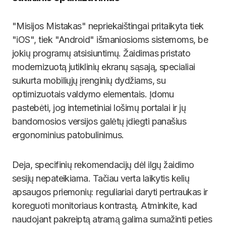
"Misijos Mistakas" nepriekaištingai pritaikyta tiek
"iOS", tiek "Android" išmaniosioms sistemoms, be
jokių programų atsisiuntimų. Žaidimas pristato
modernizuotą jutiklinių ekranų sąsają, specialiai
sukurta mobiliųjų įrenginių dydžiams, su
optimizuotais valdymo elementais. Įdomu
pastebėti, jog internetiniai lošimų portalai ir jų
bandomosios versijos galėtų įdiegti panašius
ergonominius patobulinimus.
Deja, specifinių rekomendacijų dėl ilgų žaidimo
sesijų nepateikiama. Tačiau verta laikytis kelių
apsaugos priemonių: reguliariai daryti pertraukas ir
koreguoti monitoriaus kontrastą. Atminkite, kad
naudojant pakreiptą atramą galima sumažinti peties