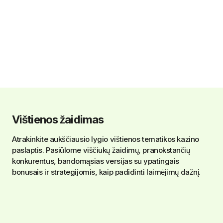
Vištienos žaidimas
Atrakinkite aukščiausio lygio vištienos tematikos kazino
paslaptis. Pasiūlome viščiukų žaidimų, pranokstančių
konkurentus, bandomąsias versijas su ypatingais
bonusais ir strategijomis, kaip padidinti laimėjimų dažnį.