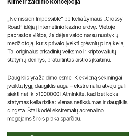
Kilmė ir žaidimo koncepcija
„Nemission Impossible“ perkelia žymaus „Crossy
Road“ idėją į internetinio kazino erdvę. Vietoje
paprastos vištos, žaidėjas valdo narsų nuotykių
medžiotoją, kuris privalo įveikti grėsmių pilną kelią.
Tai originalus arkadinių veiksmo ir kriptovaliutų
statymų derinys, praturtintas aistros įkaitimu.
Daugiklis yra žaidimo esmė. Kiekvieną sėkmingai
įveiktą lygį, daugiklis auga – ekstremaliu atveju gali
siekti net iki x1000000! Atminkite, kad bet koks
statymas kelia riziką: vienas netikslumas ir daugiklis
dingsta. Štai kodėl ekstremalų adrenalino
mėgėjams širdis plaka sparčiau.