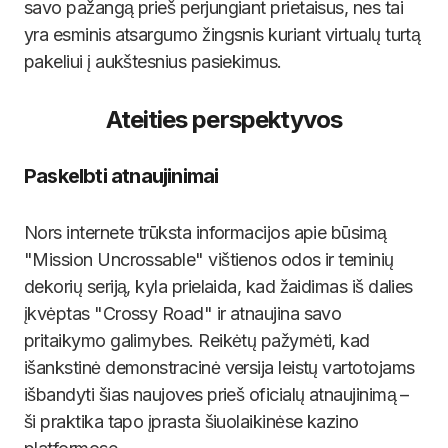
savo pažangą prieš perjungiant prietaisus, nes tai
yra esminis atsargumo žingsnis kuriant virtualų turtą
pakeliui į aukštesnius pasiekimus.
Ateities perspektyvos
Paskelbti atnaujinimai
Nors internete trūksta informacijos apie būsimą
"Mission Uncrossable" vištienos odos ir teminių
dekorių seriją, kyla prielaida, kad žaidimas iš dalies
įkvėptas "Crossy Road" ir atnaujina savo
pritaikymo galimybes. Reikėtų pažymėti, kad
išankstinė demonstracinė versija leistų vartotojams
išbandyti šias naujoves prieš oficialų atnaujinimą –
ši praktika tapo įprasta šiuolaikinėse kazino