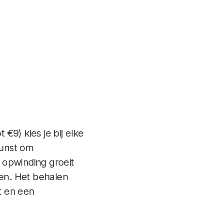
€9) kies je bij elke
kunst om
 opwinding groeit
gen. Het behalen
ht en een