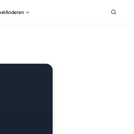
pel
Anderen