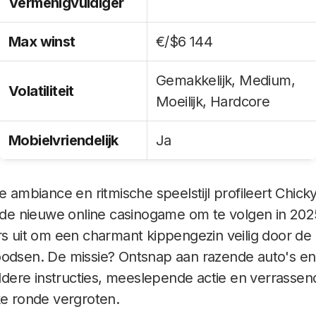
Vermenigvuldiger
Max winst
€/$6 144
Gemakkelijk, Medium,
Volatiliteit
Moeilijk, Hardcore
Mobielvriendelijk
Ja
e ambiance en ritmische speelstijl profileert Chick
ende nieuwe online casinogame om te volgen in 20
rs uit om een charmant kippengezin veilig door de
odsen. De missie? Ontsnap aan razende auto's en g
heldere instructies, meeslepende actie en verrasse
ke ronde vergroten.