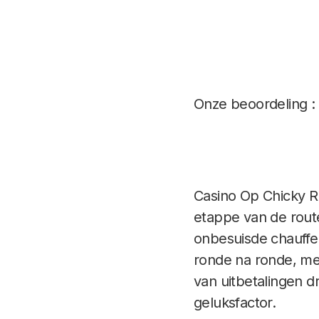
Onze beoordeling :
Casino Op Chicky Ru
etappe van de route
onbesuisde chauffeu
ronde na ronde, met
van uitbetalingen dr
geluksfactor.