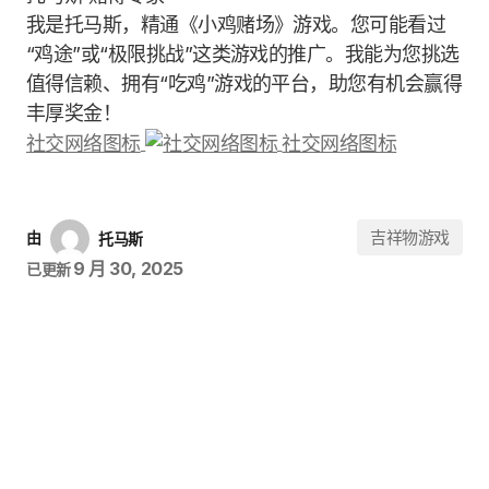
我是托马斯，精通《小鸡赌场》游戏。您可能看过
“鸡途”或“极限挑战”这类游戏的推广。我能为您挑选
值得信赖、拥有“吃鸡”游戏的平台，助您有机会赢得
丰厚奖金！
吉祥物游戏
由
托马斯
9 月 30, 2025
已更新