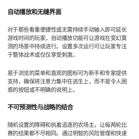
自动播放和无缝界面
对于那些看重便捷性或无需持续手动输入即可延长
游戏时间的玩家，自动播放功能可让游戏在变幻莫
测的场景中持续进行。设置多次运行可让玩家专注
于整体战术或仅仅享受刺激。
易于浏览的菜单和直观的图标可为新手和专家提供
支持，确保将注意力集中在逃生上，而不是令人困
惑的按钮或不明确的说明上。
不可预测性与战略的结合
随机设置的障碍和执着追逐的农场主，让每两轮比
赛的结果都不尽相同。通过明智的风险管理和快速