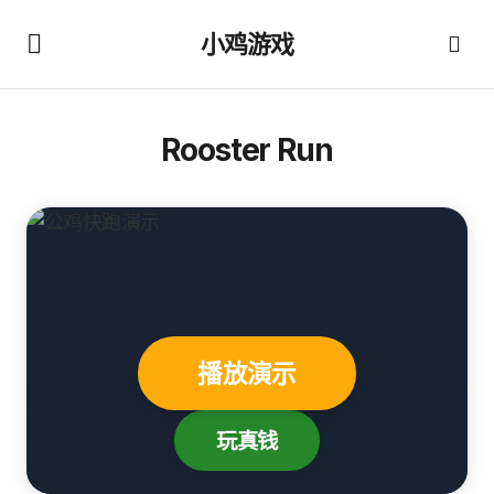
小鸡游戏
Rooster Run
播放演示
玩真钱