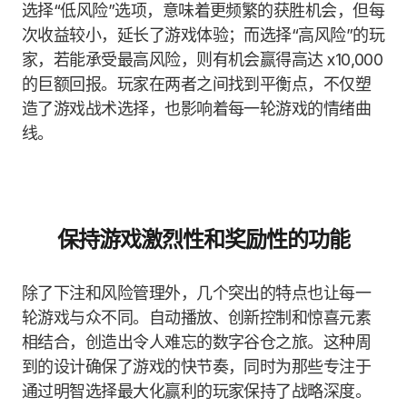
选择“低风险”选项，意味着更频繁的获胜机会，但每
次收益较小，延长了游戏体验；而选择“高风险”的玩
家，若能承受最高风险，则有机会赢得高达 x10,000
的巨额回报。玩家在两者之间找到平衡点，不仅塑
造了游戏战术选择，也影响着每一轮游戏的情绪曲
线。
保持游戏激烈性和奖励性的功能
除了下注和风险管理外，几个突出的特点也让每一
轮游戏与众不同。自动播放、创新控制和惊喜元素
相结合，创造出令人难忘的数字谷仓之旅。这种周
到的设计确保了游戏的快节奏，同时为那些专注于
通过明智选择最大化赢利的玩家保持了战略深度。