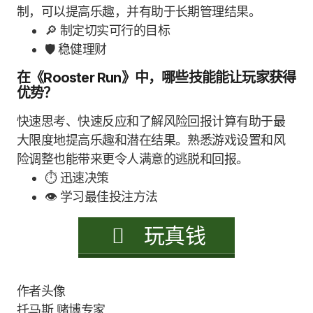
制，可以提高乐趣，并有助于长期管理结果。
🔎 制定切实可行的目标
🛡️ 稳健理财
在《Rooster Run》中，哪些技能能让玩家获得
优势？
快速思考、快速反应和了解风险回报计算有助于最
大限度地提高乐趣和潜在结果。熟悉游戏设置和风
险调整也能带来更令人满意的逃脱和回报。
⏱️ 迅速决策
👁️ 学习最佳投注方法
玩真钱
托马斯
赌博专家