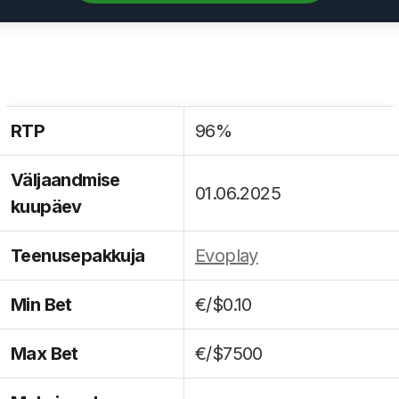
RTP
96%
Väljaandmise
01.06.2025
kuupäev
Teenusepakkuja
Evoplay
Min Bet
€/$0.10
Max Bet
€/$7500