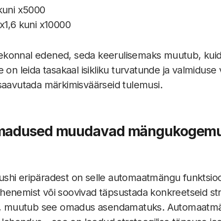
 kuni x5000
x1,6 kuni x10000
konnal edened, seda keerulisemaks muutub, kuid 
 on leida tasakaal isikliku turvatunde ja valmiduse v
saavutada märkimisväärseid tulemusi.
omadused muudavad mängukogem
shi eripäradest on selle automaatmängu funktsioo
 lähenemist või soovivad täpsustada konkreetseid st
ta, muutub see omadus asendamatuks. Automaatmäng