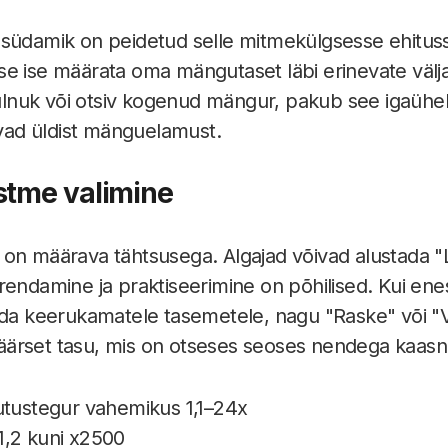
 südamik on peidetud selle mitmekülgsesse ehitus
e ise määrata oma mängutaset läbi erinevate välj
stulnuk või otsiv kogenud mängur, pakub see igaühel
tavad üldist mänguelamust.
stme valimine
on määrava tähtsusega. Algajad võivad alustada "Li
rendamine ja praktiseerimine on põhilised. Kui ene
uda keerukamatele tasemetele, nagu "Raske" või "
ärset tasu, mis on otseses seoses nendega kaas
rutustegur vahemikus 1,1–24x
1,2 kuni x2500