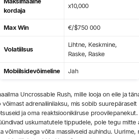
Maksimaalne
x10,000
kordaja
Max Win
€/$750 000
Lihtne, Keskmine,
Volatiilsus
Raske, Raske
Mobiilsidevõimeline
Jah
ailma Uncrossable Rush, mille looja on eile ja tän
õimast adrenaliinilaksu, mis sobib suurepäraselt 
otsuseid ja oma reaktsioonikiiruse proovilepanekut.
üündivad uskumatutele tippudele, pole tegu mitte ai
a võimalusega võita massiivseid auhindu. Uurime,