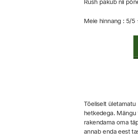
Rush pakub nii põne
Meie hinnang : 5/5 
Tõeliselt ületamatu
hetkedega. Mängu tu
rakendama oma täpse
annab enda eest tas