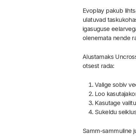
Evoplay pakub lihts
ulatuvad taskukohasel
igasuguse eelarvega
olenemata nende rah
Alustamaks Uncrossa
otsest rada:
Valige sobiv v
Loo kasutajako
Kasutage valitu
Sukeldu seiklus
Samm-sammuline juhe