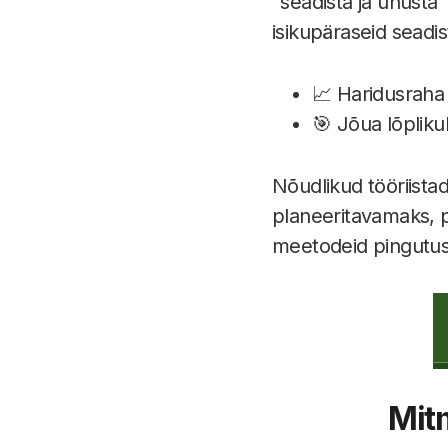
"seadista ja unusta
isikupäraseid seadist
📈 Haridusraha
🎯 Jõua lõplik
Nõudlikud tööriista
planeeritavamaks, 
meetodeid pingutus
Mitm