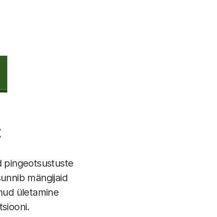
t
d pingeotsustuste
sunnib mängijaid
unud ületamine
siooni.