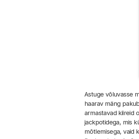
Astuge võluvasse ma
haarav mäng pakub v
armastavad kiireid 
jackpotidega, mis k
mõtlemisega, vaid k