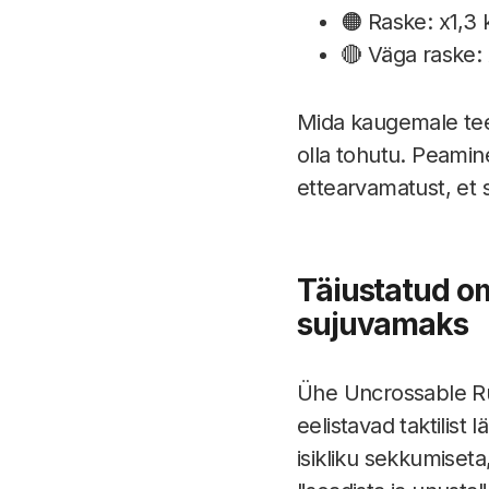
🟠 Raske: x1,3
🔴 Väga raske: 
Mida kaugemale tee
olla tohutu. Peamine
ettearvamatust, et 
Täiustatud 
sujuvamaks
Ühe Uncrossable Ru
eelistavad taktilist
isikliku sekkumise