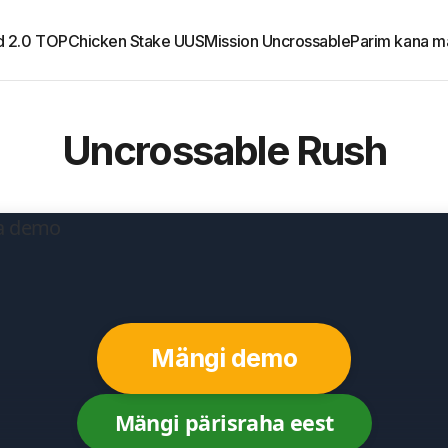
d 2.0 TOP
Chicken Stake UUS
Mission Uncrossable
Parim kana m
Uncrossable Rush
Mängi demo
Mängi pärisraha eest