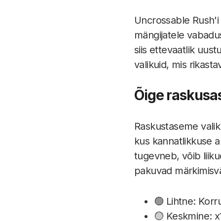
Uncrossable Rush'i
mängijatele vabadus
siis ettevaatlik uu
valikuid, mis rikas
Õige raskusa
Raskustaseme valik 
kus kannatlikkuse a
tugevneb, võib liik
pakuvad märkimisvä
🟢 Lihtne: Kor
🟡 Keskmine: x