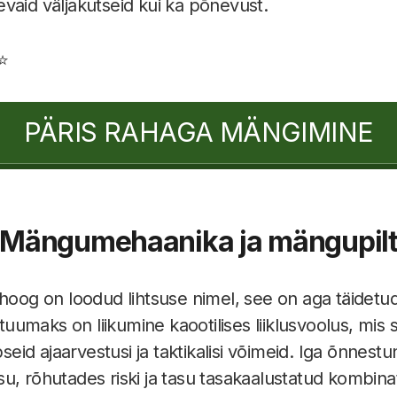
vaid väljakutseid kui ka põnevust.
⭐
PÄRIS RAHAGA MÄNGIMINE
Mängumehaanika ja mängupil
 hoog on loodud lihtsuse nimel, see on aga täidetu
umaks on liikumine kaootilises liiklusvoolus, mis 
id ajaarvestusi ja taktikalisi võimeid. Iga õnnest
u, rõhutades riski ja tasu tasakaalustatud kombinat