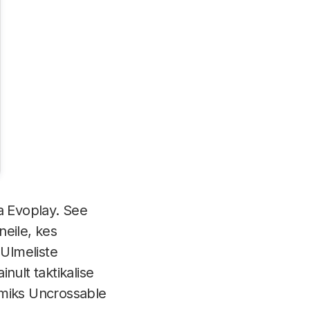
a Evoplay. See
neile, kes
 Ulmeliste
nult taktikalise
 miks Uncrossable