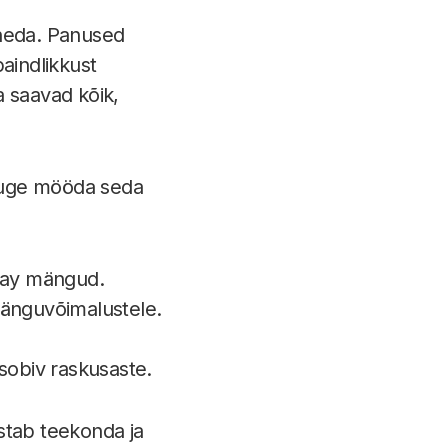
ineda. Panused
paindlikkust
a saavad kõik,
ikuge mööda seda
play mängud.
mänguvõimalustele.
sobiv raskusaste.
stab teekonda ja