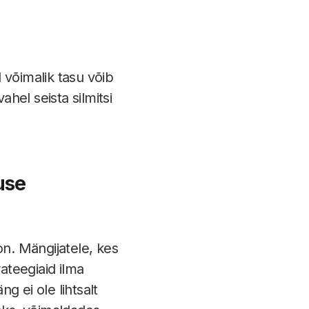
võimalik tasu võib
ahel seista silmitsi
use
n. Mängijatele, kes
rateegiaid ilma
 ei ole lihtsalt