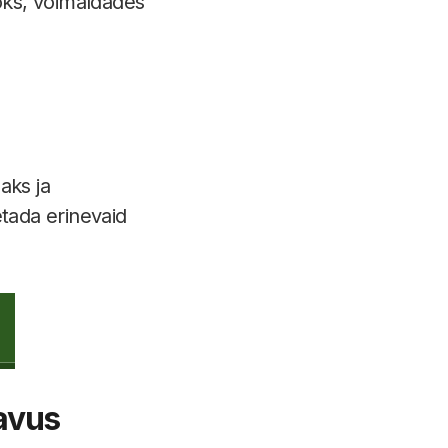
aoks, võimaldades
aks ja
tada erinevaid
tavus