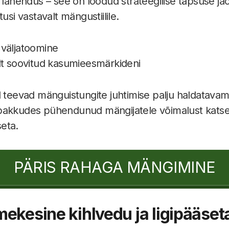
" lahendus – see on loodud strateegilise täpsuse j
usi vastavalt mängustiilile.
 väljatoomine
ult soovitud kasumieesmärkideni
d teevad mänguistungite juhtimise palju haldatavam
pakkudes pühendunud mängijatele võimalust katse
eta.
PÄRIS RAHAGA MÄNGIMINE
ekesine kihlvedu ja ligipääse