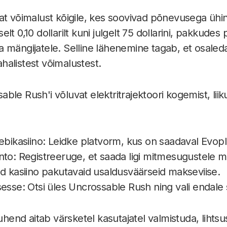
at võimalust kõigile, kes soovivad põnevusega üh
t 0,10 dollarilt kuni julgelt 75 dollarini, pakkudes 
 mängijatele. Selline lähenemine tagab, et osaled
alistest võimalustest.
ble Rush'i võluvat elektritrajektoori kogemist, li
eebikasiino: Leidke platvorm, kus on saadaval Evo
nto: Registreeruge, et saada ligi mitmesugustele 
d kasiino pakutavaid usaldusväärseid makseviise.
esse: Otsi üles Uncrossable Rush ning vali endale 
nd aitab värsketel kasutajatel valmistuda, lihtsu