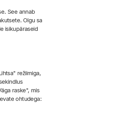
se. See annab
akutsete. Olgu sa
e isikupäraseid
htsa" režiimiga,
sekindlus
Väga raske", mis
nevate ohtudega: