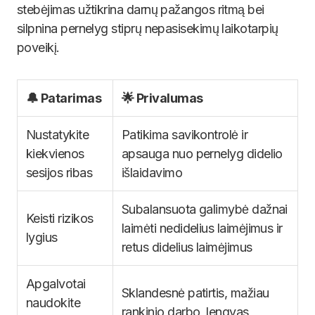
stebėjimas užtikrina darnų pažangos ritmą bei
silpnina pernelyg stiprų nepasisekimų laikotarpių
poveikį.
🔔 Patarimas
🌟 Privalumas
Nustatykite
Patikima savikontrolė ir
kiekvienos
apsauga nuo pernelyg didelio
sesijos ribas
išlaidavimo
Subalansuota galimybė dažnai
Keisti rizikos
laimėti nedidelius laimėjimus ir
lygius
retus didelius laimėjimus
Apgalvotai
Sklandesnė patirtis, mažiau
naudokite
rankinio darbo, lengvas