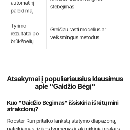
automatinį
stebėjimas
paleidimą
Tyrimo
Greičiau rasti modelius ar
rezultatai po
veiksmingus metodus
brūkšnelių
Atsakymai į populiariausius klausimus
apie "Gaidžio Bėgį"
Kuo "Gaidžio Bėgimas" išsiskiria iš kitų mini
atrakcionų?
Rooster Run pritaiko lankstų statymo diapazoną,
pateikiamas rizikos lygmenys ir akimirkiniai realaus