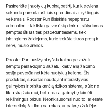
Pasinerkite į nuotykių kupiną patirtį, kur kiekviena
sekundė paremta aštriais sprendimais ir ryžtingais
veiksmais. Rooster Run išsiskiria nepaprastu
adrenalino ir taktiškų galvosūkių deriniu, siūlydamas
įtemptas iškilas tiek pradedantiesiems, tiek
įnirtingiems žaidėjams, kurie trokšta tikros protų ir
nervų mūšio arenos.
Rooster Run pasižymi ryškiu kaimo peizažu ir
įtemptu persekiojimo siužetu, kiekvieną žaidimo
sesiją paverčia netikėta nuotykių kelione. Šis
produktas, sukurtas naudojant interaktyvias
galimybes ir prisitaikančią rizikos sistemą, siūlo ne
tik aistrą žaidimui, bet ir realią galimybę laimėti
reikšmingus prizus. Nepriklausomai nuo to, ar esate
internetinių žaidimų naujokas, ar patyręs žaidėjas