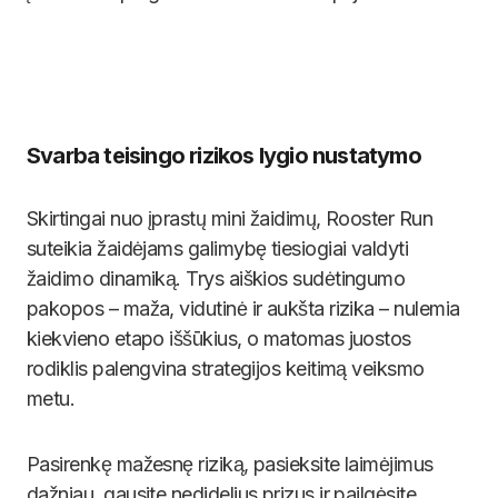
Svarba teisingo rizikos lygio nustatymo
Skirtingai nuo įprastų mini žaidimų, Rooster Run
suteikia žaidėjams galimybę tiesiogiai valdyti
žaidimo dinamiką. Trys aiškios sudėtingumo
pakopos – maža, vidutinė ir aukšta rizika – nulemia
kiekvieno etapo iššūkius, o matomas juostos
rodiklis palengvina strategijos keitimą veiksmo
metu.
Pasirenkę mažesnę riziką, pasieksite laimėjimus
dažniau, gausite nedidelius prizus ir pailgėsite