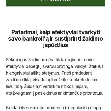
Patarimai, kaip efektyviai tvarkyti
savo bankroll'ą ir sustiprinti žaidimo
įspūdžius
Sėkmingas žaidimas nėra tik laimėjimai – norint
efektyviai pabėgti, svarbu protingai valdyti išteklius
ir apgalvotai atlikti statymus. Prieš pradedant
žaidimų ciklą, visada apibrėžkite konkretų turimų
lėšų ribą. Žaidžiant vertinkite rizikos laipsnį,
atsižvelgdami į pasiekimus ar kintančius prioritetus.
Nuolatinis sekmingų momentų ir nepalankių etapų