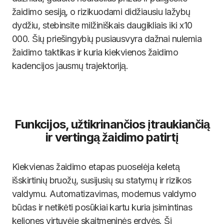
žaidimo sesiją, o rizikuodami didžiausiu lažybų
dydžiu, stebinsite milžiniškais daugikliais iki x10
000. Šių priešingybių pusiausvyra dažnai nulemia
žaidimo taktikas ir kuria kiekvienos žaidimo
kadencijos jausmų trajektoriją.
Funkcijos, užtikrinančios įtraukiančią
ir vertingą žaidimo patirtį
Kiekvienas žaidimo etapas puoselėja keletą
išskirtinių bruožų, susijusių su statymų ir rizikos
valdymu. Automatizavimas, modernus valdymo
būdas ir netikėti posūkiai kartu kuria įsimintinas
keliones virtuvėje skaitmeninės erdvės. Ši