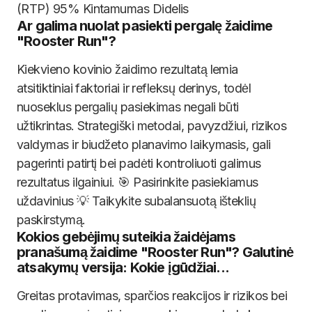
(RTP) 95% Kintamumas Didelis
Ar galima nuolat pasiekti pergalę žaidime
"Rooster Run"?
Kiekvieno kovinio žaidimo rezultatą lemia
atsitiktiniai faktoriai ir refleksų derinys, todėl
nuoseklus pergalių pasiekimas negali būti
užtikrintas. Strategiški metodai, pavyzdžiui, rizikos
valdymas ir biudžeto planavimo laikymasis, gali
pagerinti patirtį bei padėti kontroliuoti galimus
rezultatus ilgainiui. 🎯 Pasirinkite pasiekiamus
uždavinius 💡 Taikykite subalansuotą išteklių
paskirstymą.
Kokios gebėjimų suteikia žaidėjams
pranašumą žaidime "Rooster Run"? Galutinė
atsakymų versija: Kokie įgūdžiai...
Greitas protavimas, sparčios reakcijos ir rizikos bei