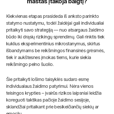
mastas įtakoja baigtį?
Kiekvienas etapas prasideda iš anksto parinkto
statymo nustatymu, todėl žaidėjai gali individualiai
pritaikyti savo strategiją — nuo atsargaus žaidimo
būdo iki drąsių rizikingų sprendimų. Gali rinktis tiek
kuklius eksperimentinius mikrostanymus, skirtus
išbandymams be reikšmingos finansinės grėsmės,
tiek ir aukštesnes įmokas tiems, kurie siekia
reikšmingo pelno šuolio.
Šie pritaikyti lošimo taisyklės sudaro esmę
individualaus žaidimo patyrimui. Nėra vienos
teisingos krypties – įvairūs rizikos laipsniai leidžia
koreguoti taktikas pačioje žaidimo sesijoje,
sklandžiai pritaikant prie besikeičiančių siekių ar
emocijų.