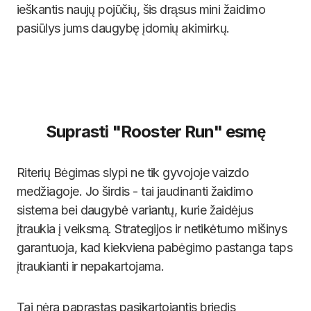
ieškantis naujų pojūčių, šis drąsus mini žaidimo
pasiūlys jums daugybę įdomių akimirkų.
Suprasti "Rooster Run" esmę
Riterių Bėgimas slypi ne tik gyvojoje vaizdo
medžiagoje. Jo širdis - tai jaudinanti žaidimo
sistema bei daugybė variantų, kurie žaidėjus
įtraukia į veiksmą. Strategijos ir netikėtumo mišinys
garantuoja, kad kiekviena pabėgimo pastanga taps
įtraukianti ir nepakartojama.
Tai nėra paprastas pasikartojantis briedis