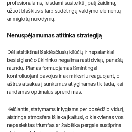
profesionalams, leisdami susitelkti į patį žaidimą,
užuot blaškiusis tarp sudėtingų valdymo elementų
ar miglotų nurodymų.
Nenuspėjamumas atitinka strategiją
Dėl atsitiktinai išsidėsčiusių kliūčių ir nepalankiai
besielgiančio ūkininko negalima rasti dviejų panašių
raundų. Planas formuojamas išmintingai
kontroliuojant pavojus ir akimirksniu reaguojant, o
aštrus atsakas į sunkumus atlyginamas tik tada, kai
randamas optimalus sprendimas.
Keičiantis įstatymams ir lygiams per posėdžio vidurį,
aistringa atmosfera išlieka įkaitusi, o kiekvienas vos
nepasiektas triumfas ar žaibiška pergalė sustiprina