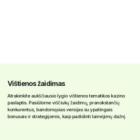
Vištienos žaidimas
Atrakinkite aukščiausio lygio vištienos tematikos kazino
paslaptis. Pasiūlome viščiukų žaidimų, pranokstančių
konkurentus, bandomąsias versijas su ypatingais
bonusais ir strategijomis, kaip padidinti laimėjimų dažnį.