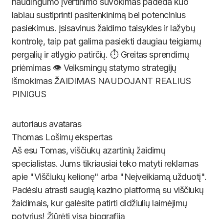
naudingumo įvertinimo suvokimas padeda kuo
labiau sustiprinti pasitenkinimą bei potencinius
pasiekimus. Įsisavinus žaidimo taisykles ir lažybų
kontrolę, taip pat galima pasiekti daugiau teigiamų
pergalių ir atlygio patirčių. ⏱️ Greitas sprendimų
priėmimas 👁️ Veiksmingų statymo strategijų
išmokimas ŽAIDIMAS NAUDOJANT REALIUS
PINIGUS
Thomas
Lošimų ekspertas
Aš esu Tomas, viščiukų azartinių žaidimų
specialistas. Jums tikriausiai teko matyti reklamas
apie "Viščiukų kelionę" arba "Neįveikiamą užduotį".
Padėsiu atrasti saugią kazino platformą su viščiukų
žaidimais, kur galėsite patirti didžiulių laimėjimų
potyrius! Žiūrėti visą biografiją