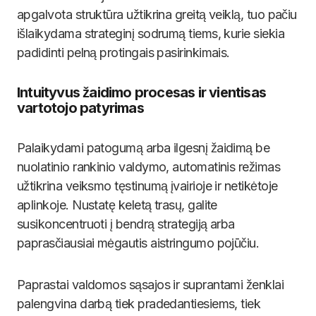
apgalvota struktūra užtikrina greitą veiklą, tuo pačiu
išlaikydama strateginį sodrumą tiems, kurie siekia
padidinti pelną protingais pasirinkimais.
Intuityvus žaidimo procesas ir vientisas
vartotojo patyrimas
Palaikydami patogumą arba ilgesnį žaidimą be
nuolatinio rankinio valdymo, automatinis režimas
užtikrina veiksmo tęstinumą įvairioje ir netikėtoje
aplinkoje. Nustatę keletą trasų, galite
susikoncentruoti į bendrą strategiją arba
paprasčiausiai mėgautis aistringumo pojūčiu.
Paprastai valdomos sąsajos ir suprantami ženklai
palengvina darbą tiek pradedantiesiems, tiek