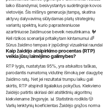
laiko išbandymai, besivystantys sudėtingoje kovos
vietovėje. Šis mišinys generuoja įtampą, skatina
aktyvų dalyvavimą siūlydamas platų strateginių
variantų spektrą, kurio paprastesniuose
azartiniuose žaidimuose beveik nesutinkama. 🐓
Keli rizikos scenarijai pritaikytam kintamumui 🌈
Sūrus žaidimo tempas ir įspūdingi vizualiniai raundai
Kaip žaidėjo atsipirkimo procentas (RTP)
veikia jūsų laimėjimo galimybes?
RTP lygis, nustatytas 95%, yra atskaitos taškas,
parodantis numatomą vidutinę išmoką per daugybę
žaidimo ratų. Net jei rezultatai trumpu laiku gali
skirtis, RTP atspindi ilgalaikius pokyčius. Kiekvieno
žaidėjo patirtis skiriasi dėl atsitiktinių algoritmų
kiekviename žingsnyje. 📊 Statistinis rodiklis 🎲
Varlių lenktynių koeficientas Žaidėjo grąžos norma