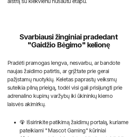
aistrą su kiekvienu nušautu etapu.
Svarbiausi žinginiai pradedant
"Gaidžio Bėgimo" kelionę
Pradėti pramogas lengva, nesvarbu, ar bandote
naujas žaidimo patirtis, ar grįžtate prie gerai
pažįstamų nuotykių. Keletas paprastų veiksmų
suteikia pilną prieigą, todėl visi gali prisijungti prie
adrenalino kupinų varžybų iki ūkininkų kiemo
laisvės akimirkų.
🦚 Išsirinkite patikimą žaidimų portalą, kuriame
pateikiami "Mascot Gaming" kūriniai