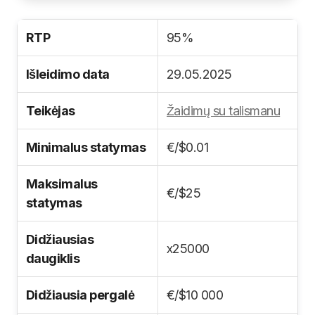
RTP
95%
Išleidimo data
29.05.2025
Teikėjas
Žaidimų su talismanu
Minimalus statymas
€/$0.01
Maksimalus
€/$25
statymas
Didžiausias
х25000
daugiklis
Didžiausia pergalė
€/$10 000