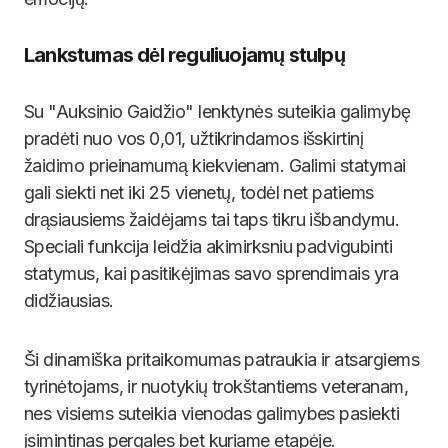
Lankstumas dėl reguliuojamų stulpų
Su "Auksinio Gaidžio" lenktynės suteikia galimybę
pradėti nuo vos 0,01, užtikrindamos išskirtinį
žaidimo prieinamumą kiekvienam. Galimi statymai
gali siekti net iki 25 vienetų, todėl net patiems
drąsiausiems žaidėjams tai taps tikru išbandymu.
Speciali funkcija leidžia akimirksniu padvigubinti
statymus, kai pasitikėjimas savo sprendimais yra
didžiausias.
Ši dinamiška pritaikomumas patraukia ir atsargiems
tyrinėtojams, ir nuotykių trokštantiems veteranam,
nes visiems suteikia vienodas galimybes pasiekti
įsimintinas pergales bet kuriame etapėje.