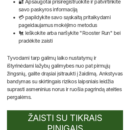
🔐 Apsaugotai prisiregistruokite ir patvirtinkite
savo paskyros informaciją
💳 papildykite savo sąskaitą pritaikydami
pageidaujamus mokėjimo metodus
🐔 Ieškokite arba naršykite "Rooster Run" bei
pradėkite zaisti
Tyvodami tarp galimų laiko nustatymų ir
ištyrinėdami lažybų galimybes nuo pat pirmųjų
žingsnių, galite drąsiai įsitraukti į žaidimą. Ankstyvas
bandymas su skirtingais rizikos laipsniais leidžia
suprasti asmeninius norus ir ruošia pagrindą ateities
pergalėms.
ŽAISTI SU TIKRAIS
PINIGAIS